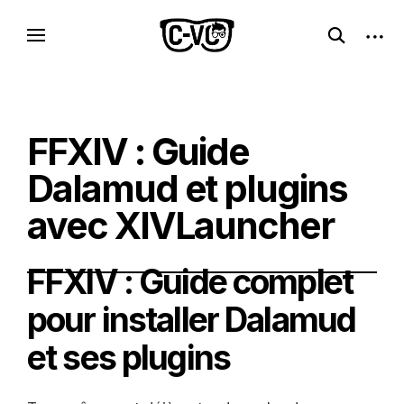
Skip
C-VC – Internet Libre, Logiciels & Culture
open
open
to
Logiciels libres, esprit geek
search
sideb
Geek
content
form
FFXIV : Guide
Dalamud et plugins
avec XIVLauncher
FFXIV : Guide complet
pour installer Dalamud
et ses plugins