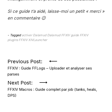
Si ce guide t’a aidé, laisse-moi un petit « merci »
en commentaire 😉
Tagged
activer Dalamud
Dalamud
FFXIV
guide FFXIV
plugins FFXIV
XIVLauncher
Navigation
Previous Post:
FFXIV : Guide FFLogs – Uploader et analyser ses
de
parses
l’article
Next Post:
FFXIV Macros : Guide complet par job (tanks, heals,
DPS)