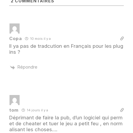
2
COMMENTAIRES
b
Copa
10 mois il y a
Il ya pas de tradcution en Français pour les plug
ins ?
Répondre
tom
14 jours il y a
Déprimant de faire la pub, d’un logiciel qui perm
et de cheater et tuer le jeu a petit feu , en norm
alisant les choses….