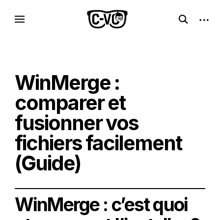
Skip
C-VC – Internet Libre, Logiciels & Culture
open
open
to
Logiciels libres, esprit geek
search
sideb
Geek
content
form
WinMerge :
comparer et
fusionner vos
fichiers facilement
(Guide)
WinMerge : c’est quoi