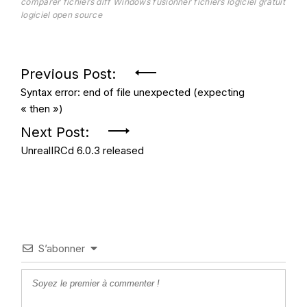
comparer fichiers
diff Windows
fusionner fichiers
logiciel gratuit
logiciel open source
Navigation
Previous Post:
Syntax error: end of file unexpected (expecting
de
« then »)
l’article
Next Post:
UnrealIRCd 6.0.3 released
S’abonner