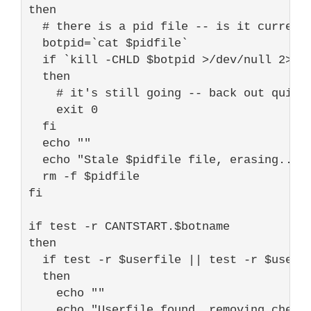
then

# there is a pid file -- is it current
  botpid=`cat 
$pidfile
`

if
 `kill -CHLD 
$botpid
 >/dev/
null
2
>&
1
`
  then

# it's still going -- back out quiet
exit
0
  fi

echo
""
echo
"Stale $pidfile file, erasing..."
  rm -f 
$pidfile
fi

if
 test -r CANTSTART.
$botname
then

if
 test -r 
$userfile
 || test -r 
$userf
  then

echo
""
echo
"Userfile found, removing check