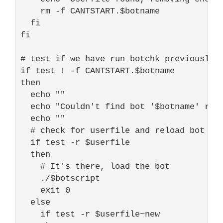
    rm -f CANTSTART.
$botname
  fi

fi

# test if we have run botchk previously 
if
 test ! -f CANTSTART.
$botname
then

echo
""
echo
"Couldn't find bot '$botname' run
echo
""
# check for userfile and reload bot if
if
 test -r 
$userfile
  then

# It's there, load the bot
    ./
$botscript
exit
0
else
if
 test -r 
$userfile
~
new