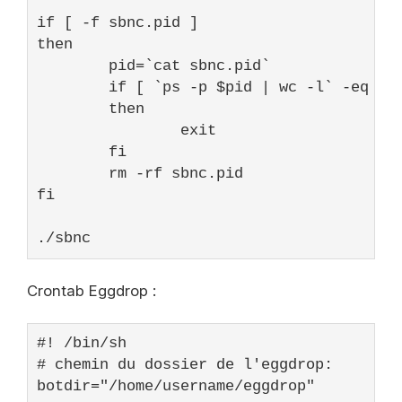
if
 [ -f sbnc.pid ]

then

        pid=`cat sbnc.pid`

if
 [ `ps -p 
$pid
 | wc -l` -eq 
2
 ]
        then

exit
        fi

        rm -rf sbnc.pid

fi

./sbnc
Crontab Eggdrop :
#! /bin/sh
# chemin du dossier de l'eggdrop:
botdir=
"/home/username/eggdrop"