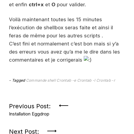
et enfin
ctrl+x
et
O
pour valider.
Voilà maintenant toutes les 15 minutes
l’exécution de shellbox seras faite et ainsi il
feras de même pour les autres scripts .
C’est fini et normalement c’est bon mais si y’a
des erreurs vous avez qu’a me le dire dans les
commentaires et je corrigerais
Tagged
Commande shell
Crontab -e
Crontab -l
Crontab -r
Navigation
Previous Post:
Installation Eggdrop
de
l’article
Next Post: