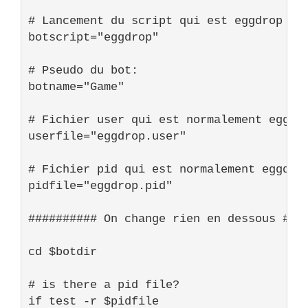
# Lancement du script qui est eggdrop po
botscript=
"eggdrop"
# Pseudo du bot:
botname=
"Game"
# Fichier user qui est normalement eggdr
userfile=
"eggdrop.user"
# Fichier pid qui est normalement eggdro
pidfile=
"eggdrop.pid"
########## On change rien en dessous ###
cd 
$botdir
# is there a pid file?
if
 test -r 
$pidfile