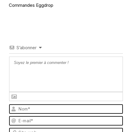
Commandes Eggdrop
S’abonner
N
o
m
E
*