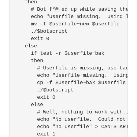
    then

# Bot f*@!ed up while saving the u
echo
"Userfile missing.  Using las
      mv -f 
$userfile
~
new
$userfile
      ./
$botscript
exit
0
else
if
 test -r 
$userfile
~bak

      then

# Userfile is missing, use backu
echo
"Userfile missing.  Using b
        cp -f 
$userfile
~bak 
$userfile
        ./
$botscript
exit
0
else
# Well, nothing to work with...
echo
"No userfile.  Could not re
echo
"no userfile"
 > CANTSTART.
$
exit
1