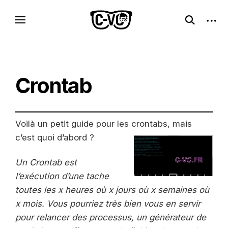
Skip
C-VC – Internet Libre, Logiciels & Culture
open
open
to
Logiciels libres, esprit geek
search
sideb
Geek
content
form
Crontab
Voilà un petit guide pour les crontabs, mais
c’est quoi d’abord ?
Un Crontab est
l’exécution d’une tache
toutes les x heures où x jours où x semaines où
x mois. Vous pourriez très bien vous en servir
pour relancer des processus, un générateur de