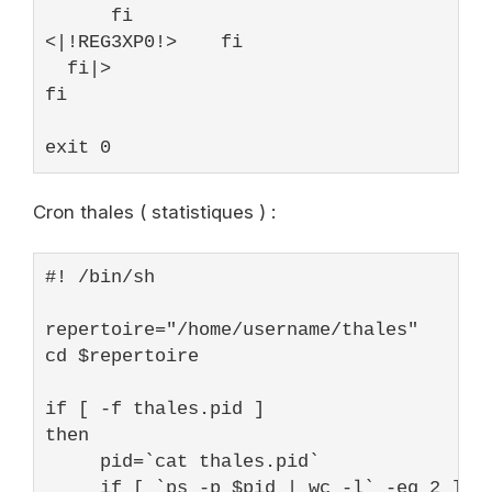
      fi

<|!REG3XP0!>    fi

  fi|>

fi

exit
0
Cron thales ( statistiques ) :
#! /bin/sh
repertoire=
"/home/username/thales"
cd 
$repertoire
if
 [ -f thales.pid ]

then

     pid=`cat thales.pid`

if
 [ `ps -p 
$pid
 | wc -l` -eq 
2
 ]
