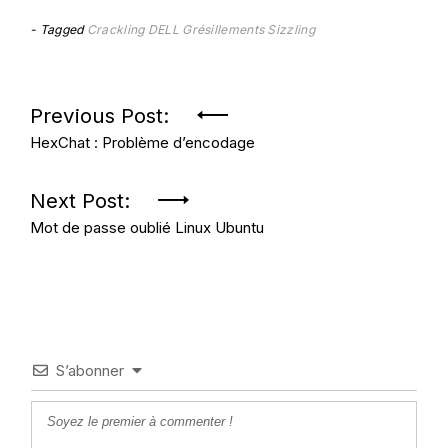
Tagged
Crackling
DELL
Grésillements
Sizzling
Navigation
Previous Post:
HexChat : Problème d’encodage
de
l’article
Next Post:
Mot de passe oublié Linux Ubuntu
S’abonner