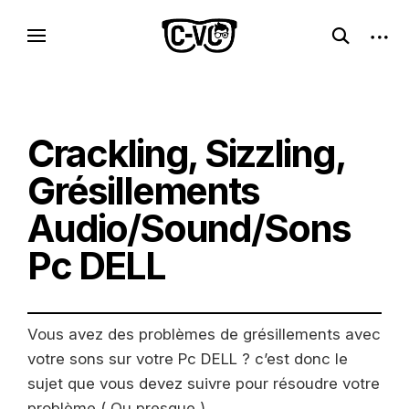
Skip
C-VC – Internet Libre, Logiciels & Culture
open
open
to
Logiciels libres, esprit geek
search
sideb
Geek
content
form
Crackling, Sizzling,
Grésillements
Audio/Sound/Sons
Pc DELL
Vous avez des problèmes de grésillements avec
votre sons sur votre Pc DELL ? c’est donc le
sujet que vous devez suivre pour résoudre votre
problème ( Ou presque ).