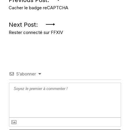
Navigation
Cacher le badge reCAPTCHA
de
l’article
Next Post:
Rester connecté sur FFXIV
S’abonner