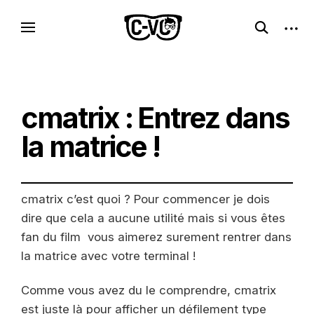
Skip
C-VC – Internet Libre, Logiciels & Culture
open
open
to
Logiciels libres, esprit geek
search
sideb
Geek
content
form
cmatrix : Entrez dans
la matrice !
cmatrix c’est quoi ? Pour commencer je dois
dire que cela a aucune utilité mais si vous êtes
fan du film vous aimerez surement rentrer dans
la matrice avec votre terminal !
Comme vous avez du le comprendre, cmatrix
est juste là pour afficher un défilement type