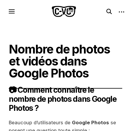
Skip
C-VC – Internet Libre, Logiciels & Culture
open
open
to
Logiciels libres, esprit geek
search
sideb
Geek
content
form
Nombre de photos
et vidéos dans
Google Photos
📷 Comment connaître le
nombre de photos dans Google
Photos ?
Beaucoup d’utilisateurs de
Google Photos
se
posent une question toute simple :