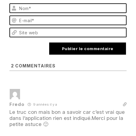
N
o
m
E
*
-
m
S
a
i
i
t
l
e
*
w
e
2
COMMENTAIRES
b
Fredo
9 années il y a
Le truc con mais bon a savoir car c’est vrai que
dans l’application rien est indiqué.Merci pour la
petite astuce 🙂