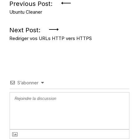
Navigation
Previous Post:
Ubuntu Cleaner
de
l’article
Next Post:
Rediriger vos URLs HTTP vers HTTPS
S’abonner