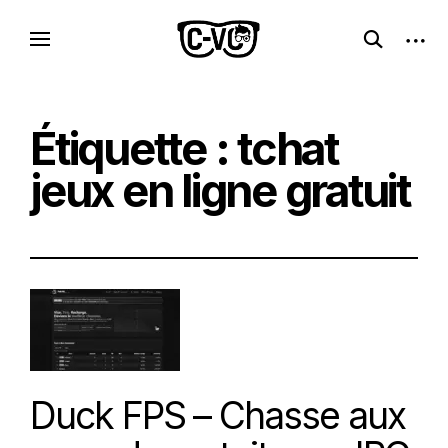
Skip
C-VC – Internet Libre, Logiciels & Culture
open
open
to
Logiciels libres, esprit geek
search
sideb
Geek
content
form
Étiquette :
tchat
jeux en ligne gratuit
Duck FPS – Chasse aux