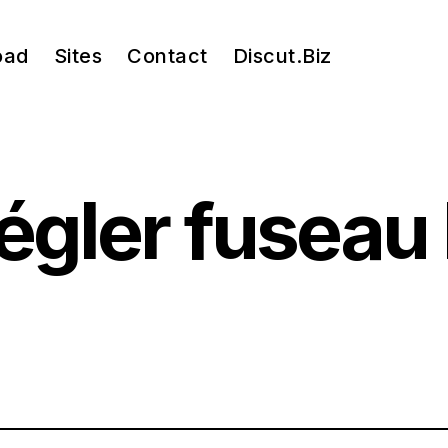
oad
Sites
Contact
Discut.Biz
 Geek
égler fuseau 