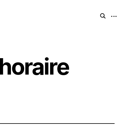
open
open
search
sidebar
form
horaire