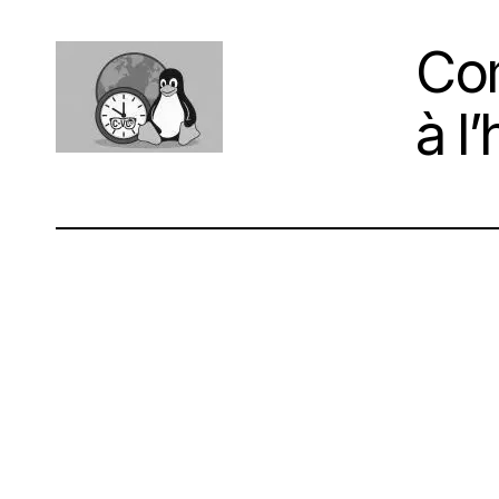
Com
à l