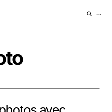
open
open
search
sidebar
form
oto
 photos avec