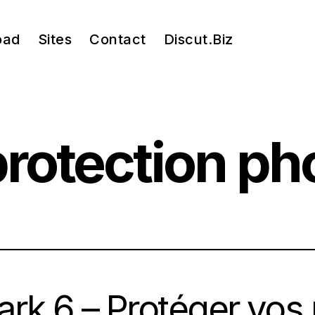
oad
Sites
Contact
Discut.Biz
 Geek
rotection ph
rk 6 – Protéger vos