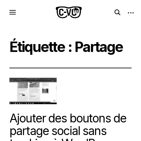
Skip
C-VC – Internet Libre, Logiciels & Culture
open
open
to
Logiciels libres, esprit geek
search
sideb
Geek
content
form
Étiquette :
Partage
Ajouter des boutons de
partage social sans