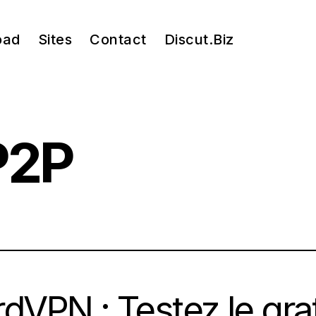
oad
Sites
Contact
Discut.Biz
 Geek
P2P
dVPN : Testez le gra