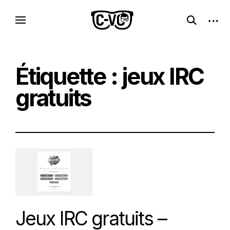
Skip
C-VC – Internet Libre, Logiciels & Culture
open
open
to
Logiciels libres, esprit geek
search
sideb
Geek
content
form
Étiquette :
jeux IRC
gratuits
Jeux IRC gratuits –