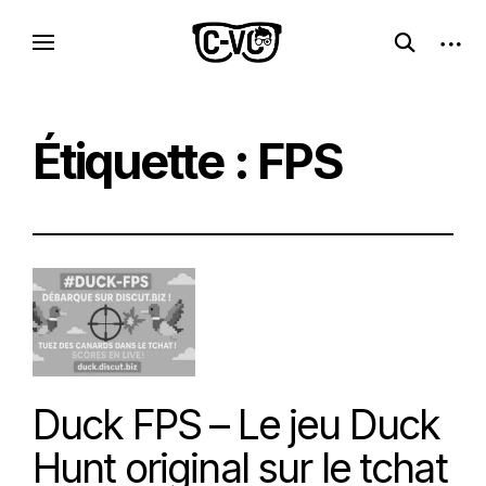
Skip
C-VC – Internet Libre, Logiciels & Culture
open
open
to
Logiciels libres, esprit geek
search
sideb
Geek
content
form
Étiquette :
FPS
Duck FPS – Le jeu Duck
Hunt original sur le tchat