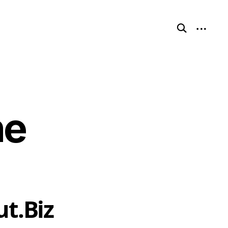
ne
t.Biz