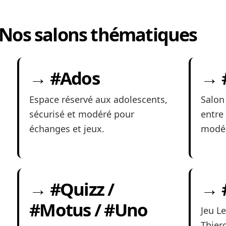
Nos salons thématiques
→ #Ados
→ 
Espace réservé aux adolescents,
Salon
sécurisé et modéré pour
entre 
échanges et jeux.
modér
→ #Quizz /
→ 
#Motus / #Uno
Jeu L
Thierc