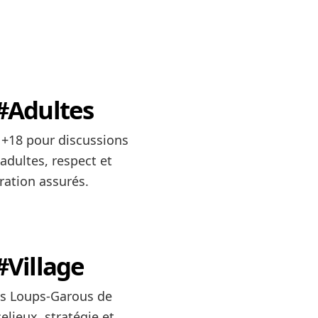
#Adultes
 +18 pour discussions
adultes, respect et
ation assurés.
#Village
es Loups-Garous de
elieux, stratégie et