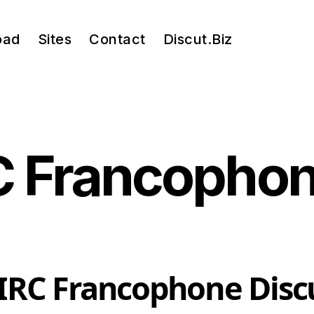
oad
Sites
Contact
Discut.Biz
 Geek
C Francopho
IRC Francophone Discu